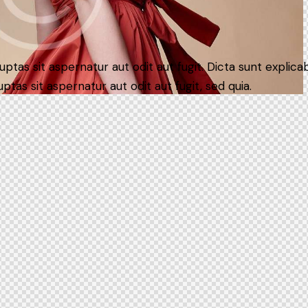
luptas sit aspernatur aut odit aut fugit. Dicta sunt expl
uptas sit aspernatur aut odit aut fugit, sed quia.