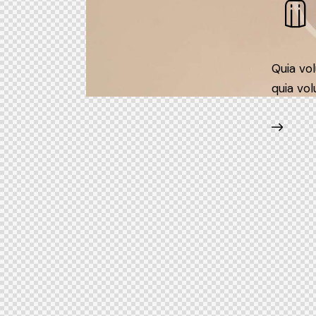
Quia vo
quia vol